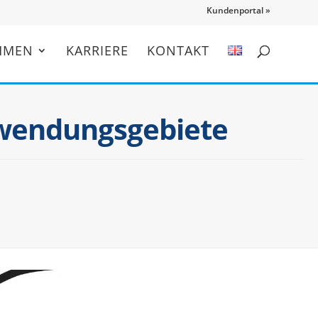
Kunden­por­tal »
H­MEN
KARRIERE
KONTAKT
Anwendungsgebiete