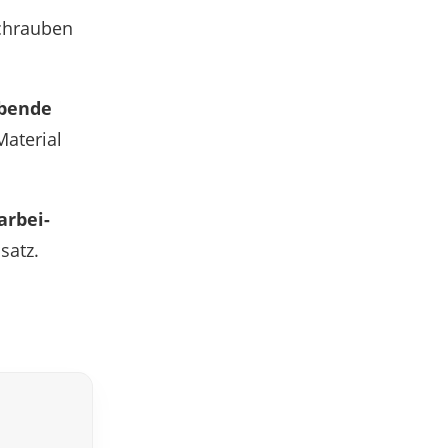
hrau­ben
i­bende
ate­rial
ar­bei­
satz.