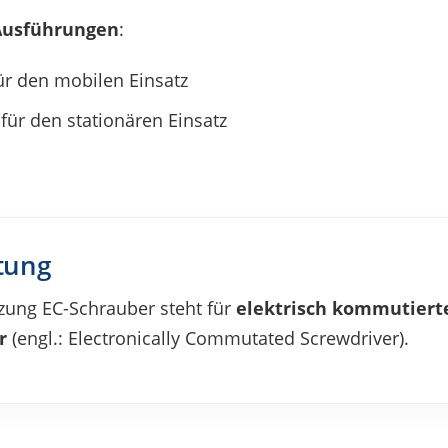
usfüh­run­gen
:
ür den mobi­len Einsatz
für den statio­nä­ren Einsatz
tung
zung EC-Schrau­ber steht für
elek­trisch kommu­tier­t
r
(engl.: Elec­tro­ni­cally Commu­ta­ted Screwdriver).