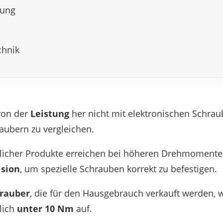
­gung
h­nik
von der
Leis­tung
her nicht mit elek­tro­ni­schen Schrau­
u­bern zu vergleichen.
li­cher Produkte errei­chen bei höhe­ren Dreh­mo­men­te
­sion
, um spezi­elle Schrau­ben korrekt zu befestigen.
rau­ber
, die für den Haus­ge­brauch verkauft werden, 
lich
unter 10 Nm
auf.