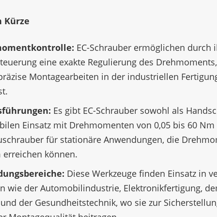
n Kürze
o­ment­kon­trolle:
EC-Schrau­ber ermög­li­chen durch 
e Steue­rung eine exakte Regu­lie­rung des Dreh­mo­ments
räzise Monta­ge­ar­bei­ten in der indus­tri­el­len Ferti­gun
t.
usfüh­run­gen:
Es gibt EC-Schrau­ber sowohl als Hand­s
i­len Einsatz mit Dreh­mo­men­ten von 0,05 bis 60 Nm 
­schrau­ber für statio­näre Anwen­dun­gen, die Dreh­mo
 errei­chen können.
ungs­be­rei­che:
Diese Werk­zeuge finden Einsatz in ve
 wie der Auto­mo­bil­in­dus­trie, Elek­tronik­fer­ti­gung, d
und der Gesund­heits­tech­nik, wo sie zur Sicher­stel­lu