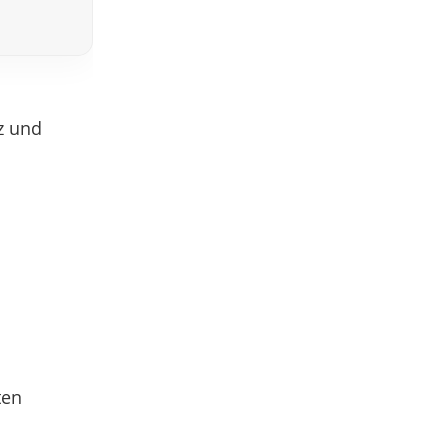
z und
ten