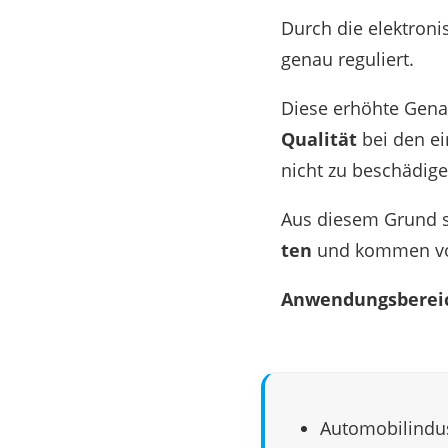
Durch die elek­tro­n
genau reguliert.
Diese erhöhte Genau­
Quali­tät
bei den ein
nicht zu beschädige
Aus diesem Grund si
ten
und kommen vor a
Anwen­dungs­be­rei
Auto­mo­bil­in­dus