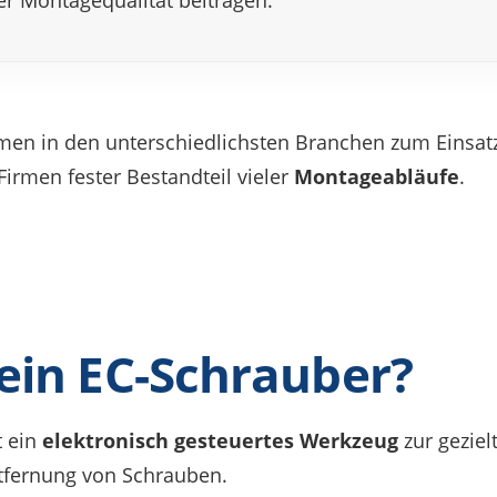
er Monta­ge­qua­li­tät beitragen.
n in den unter­schied­lichs­ten Bran­chen zum Einsat
 Firmen fester Bestand­teil vieler
Monta­ge­ab­läufe
.
 ein EC-Schrauber?
t ein
elek­tro­nisch gesteu­er­tes Werk­zeug
zur geziel­
ntfer­nung von Schrauben.