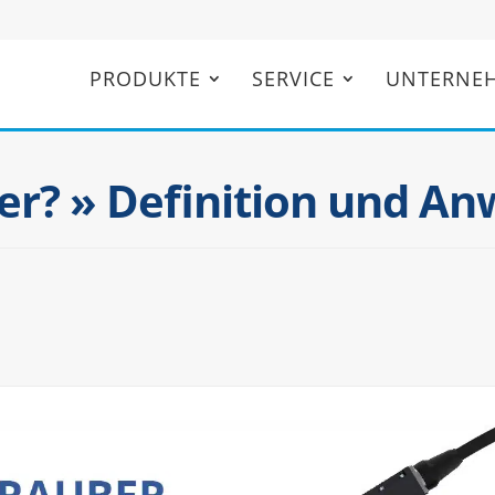
PRODUKTE
SERVICE
UNTER­NE
ber? » Defi­ni­tion und 