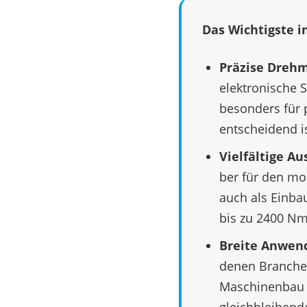
Das Wich­tigste i
Präzise Dreh­m
elek­tro­ni­sch
beson­ders für p
entschei­dend is
Viel­fäl­tige A
ber für den mob
auch als Einbau
bis zu 2400 Nm
Breite Anwen­d
de­nen Bran­chen
Maschi­nen­bau 