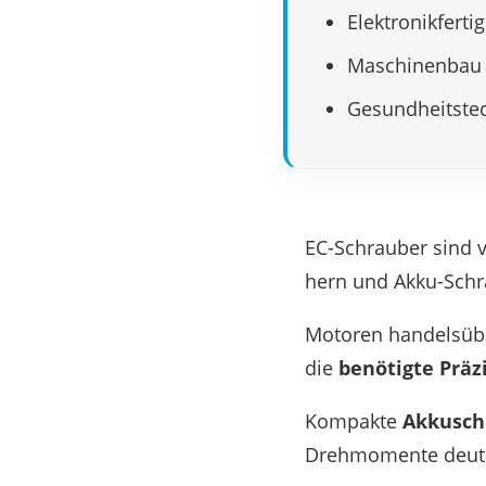
Elek­tronik­fer­ti
Maschi­nen­bau
Gesund­heits­tec
EC-Schrau­ber sind 
hern und Akku-Schra
Moto­ren handels­üb­
die
benö­tigte Präzi
Kompakte
Akku­sch
Dreh­mo­mente deut­