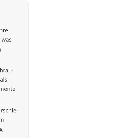
ihre
, was
g
chrau­
als
­mente
rschie­
em
ng