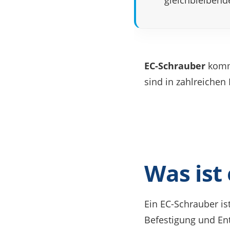
gleich­blei­ben­d
EC-Schrau­ber
komme
sind in zahl­rei­chen
Was ist
Ein EC-Schrau­ber is
Befes­ti­gung und E