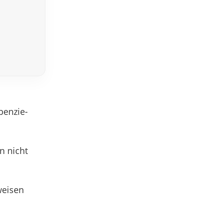
ben­zie­
n nicht
weisen