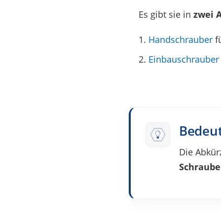
Es gibt sie in
zwei A
Hand­schrau­ber
f
Einbau­schrau­ber
Bedeu­
Die Abkür­
Schrau­be