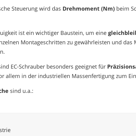
i­sche Steue­rung wird das
Dreh­mo­ment (Nm)
beim Sc
ig­keit ist ein wich­ti­ger Baustein, um eine
gleich­ble
zel­nen Monta­ge­schrit­ten zu gewähr­leis­ten und das M
n.
nd EC-Schrau­ber beson­ders geeig­net für
Präzi­si­ons­
llem in der indus­tri­el­len Massen­fer­ti­gung zum Ein
­che
sind u.a.:
­trie